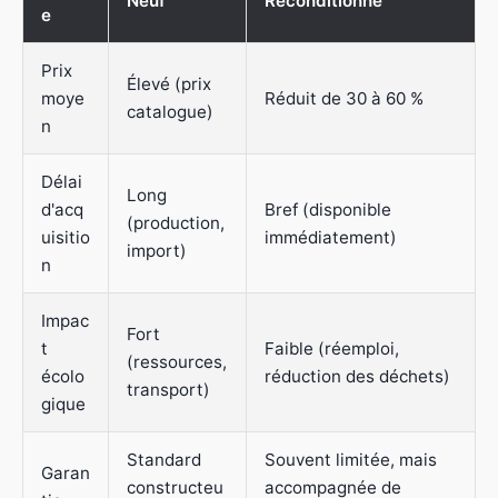
Neuf
Reconditionné
e
Prix
Élevé (prix
moye
Réduit de 30 à 60 %
catalogue)
n
Délai
Long
d'acq
Bref (disponible
(production,
uisitio
immédiatement)
import)
n
Impac
Fort
t
Faible (réemploi,
(ressources,
écolo
réduction des déchets)
transport)
gique
Standard
Souvent limitée, mais
Garan
constructeu
accompagnée de