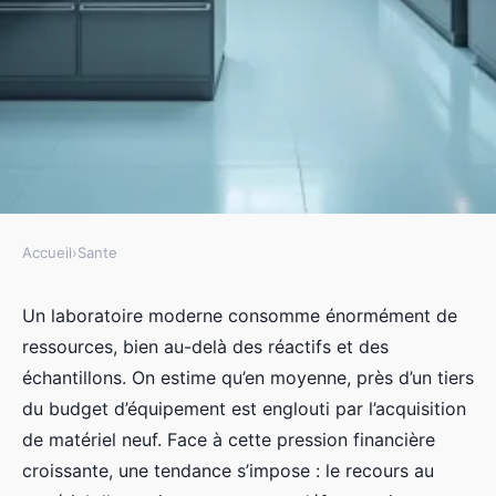
Accueil
›
Sante
SANTE
Laboccaz, le réflexe seconde
Un laboratoire moderne consomme énormément de
ressources, bien au-delà des réactifs et des
main des laboratoires français
échantillons. On estime qu’en moyenne, près d’un tiers
du budget d’équipement est englouti par l’acquisition
Luigi
•
11/05/2026 13:43
•
10 min de lecture
de matériel neuf. Face à cette pression financière
croissante, une tendance s’impose : le recours au