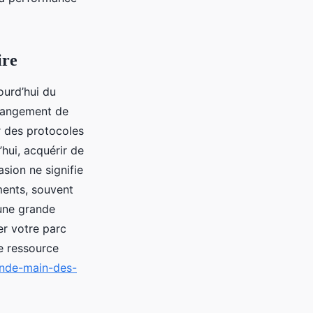
ire
ourd’hui du
changement de
r des protocoles
’hui, acquérir de
sion ne signifie
ments, souvent
une grande
er votre parc
e ressource
onde-main-des-