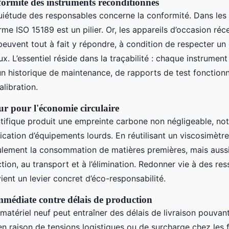
nformité des instruments reconditionnés
uiétude des responsables concerne la conformité. Dans les 
me ISO 15189 est un pilier. Or, les appareils d’occasion réc
euvent tout à fait y répondre, à condition de respecter un
x. L’essentiel réside dans la traçabilité : chaque instrument
 historique de maintenance, de rapports de test fonctionn
alibration.
ur pour l'économie circulaire
ntifique produit une empreinte carbone non négligeable, n
ication d’équipements lourds. En réutilisant un viscosimètr
ulement la consommation de matières premières, mais aussi
ction, au transport et à l’élimination. Redonner vie à des re
ient un levier concret d’éco-responsabilité.
immédiate contre délais de production
tériel neuf peut entraîner des délais de livraison pouvant
en raison de tensions logistiques ou de surcharge chez les 