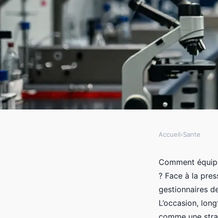
Accueil
›
Sante
SANTE
Découvrez Laboccaz :
Comment équiper
? Face à la pres
acheter durable en la
gestionnaires de
L’occasion, lo
comme une strat