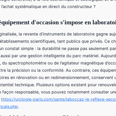
s l’achat systématique en direct du constructeur ?
équipement d'occasion s'impose en laborato
nalisée, la revente d’instruments de laboratoire gagne auj
 établissements scientifiques, tant publics que privés. Ce 
un constat simple : la durabilité ne passe pas seulement pa
 aussi par une gestion intelligente du parc matériel. Aujourd
e, du spectrophotomètre ou de l’agitateur magnétique d’occa
re la précision ou la conformité. Au contraire, ces équipe
toires en rénovation ou en redimensionnement, conservent 
otentiel technique. Plusieurs options existent pour renouvel
e façon responsable, vous pouvez notamment consulter un
e
https://urologie-paris.com/sante/laboccaz-le-reflexe-sec
ancais.php
.