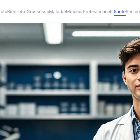
Actu
Bien-etre
Grossesse
Maladie
Minceur
Professionnels
Sante
Senior