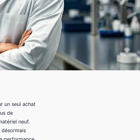
r un seul achat
lus de
atériel neuf.
e désormais
 la performance