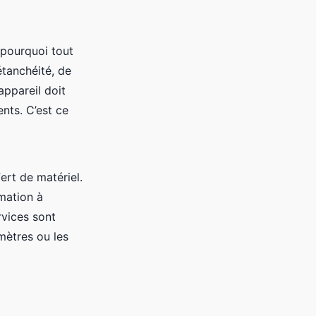
t pourquoi tout
étanchéité, de
appareil doit
nts. C’est ce
rt de matériel.
rmation à
rvices sont
mètres ou les