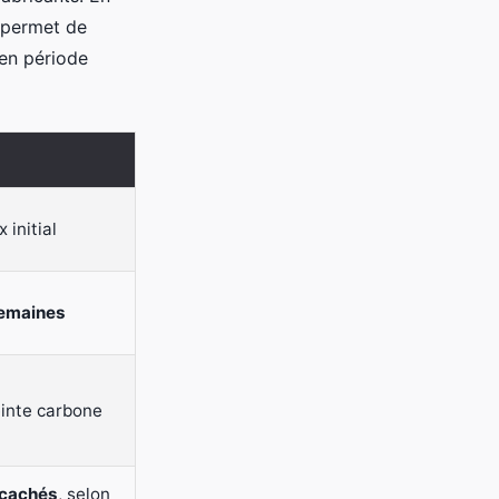
 permet de
 en période
x initial
semaines
einte carbone
 cachés
, selon