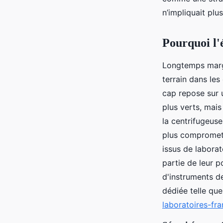
Luigi
•
20/05/2026 14:12
•
9 min de lecture
n’impliquait plu
Pourquoi l'
Longtemps margi
terrain dans les
cap repose sur 
plus verts, mais
la centrifugeus
plus compromett
issus de labora
partie de leur p
d'instruments d
dédiée telle qu
laboratoires-fr