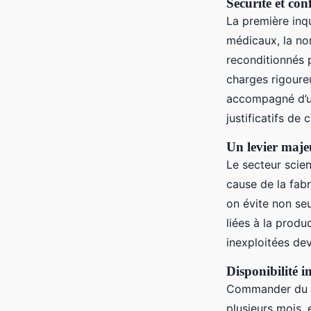
Sécurité et co
La première inq
médicaux, la nor
reconditionnés p
charges rigoureu
accompagné d’un
justificatifs de c
Un levier maje
Le secteur scie
cause de la fabr
on évite non se
liées à la produ
inexploitées dev
Disponibilité 
Commander du ma
plusieurs mois, 