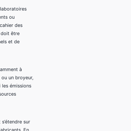
laboratoires
ents ou
 cahier des
 doit être
els et de
otamment à
e ou un broyeur,
 les émissions
ssources
 s’étendre sur
fabricants. En