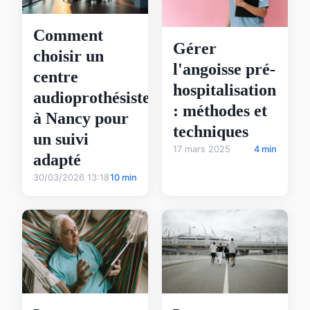
Comment
Gérer
choisir un
l'angoisse pré-
centre
hospitalisation
audioprothésiste
: méthodes et
à Nancy pour
techniques
un suivi
17 mars 2025
4 min
adapté
30/03/2026 13:18
10 min