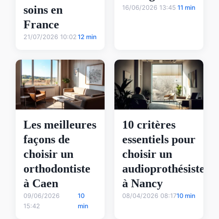
soins en
16/06/2026 13:45
11 min
France
21/07/2026 10:02
12 min
Les meilleures
10 critères
façons de
essentiels pour
choisir un
choisir un
orthodontiste
audioprothésiste
à Caen
à Nancy
09/06/2026
10
08/04/2026 08:17
10 min
15:42
min