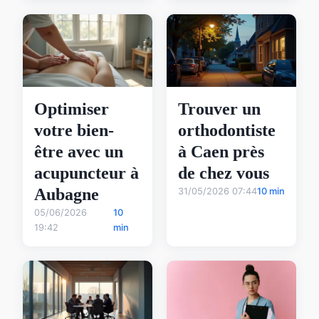
Optimiser
Trouver un
votre bien-
orthodontiste
être avec un
à Caen près
acupuncteur à
de chez vous
Aubagne
31/05/2026 07:44
10 min
05/06/2026
10
19:42
min